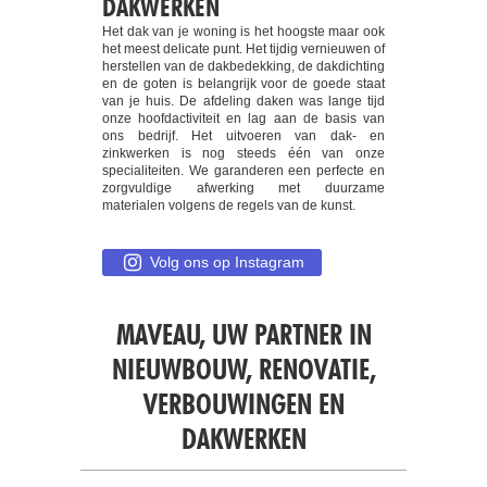
RUWBOUW
Bij Maveau kun je terecht voor het plaatsen van
de ruwbouw, dé basis van de woning. Samen
overlopen we de stappen en kiezen we goede
ruwbouwmaterialen om een stevig geraamte
van de woonst te garanderen. Van de
voorbereidingen tot de eigenlijke ruwbouw en
metselwerken, we voeren elke stap nauwgezet
en deskundig voor je uit.
Volg ons op Instagram
MAVEAU, UW PARTNER IN
NIEUWBOUW, RENOVATIE,
VERBOUWINGEN EN
DAKWERKEN